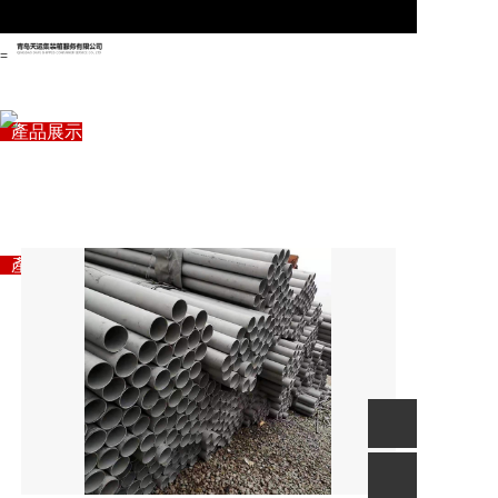
=
首頁
關于管駿
產品展示
專注自動化生產線設備
企業(yè)資訊
“自動化信息化智能制造”解決方案專家
聯(lián)系我們
首頁
關于管駿
產品展示
企業(yè)資訊
聯(lián)系我們