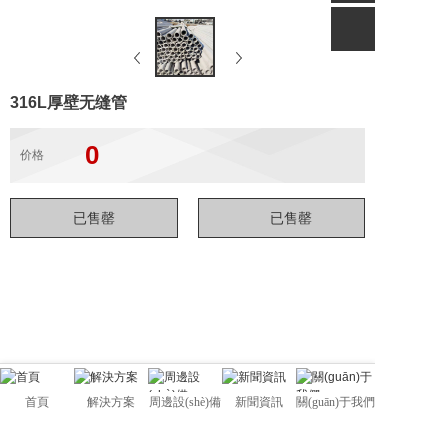
316L厚壁无缝管
0
价格
首頁
解決方案
周邊設(shè)備
新聞資訊
關(guān)于我們
佛山市管駿不銹鋼有限公司