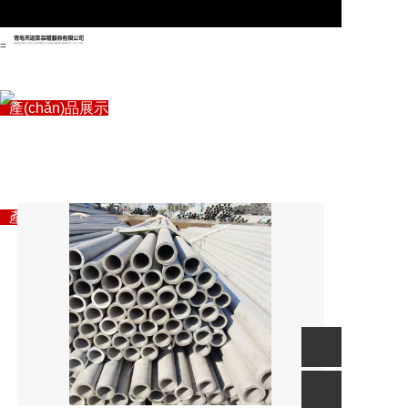
=
首頁
關(guān)于管駿
產(chǎn)品展示
專注自動(dòng)化生產
企業(yè)資訊
“自動(dòng)化信息化智能制造”解決方案專家
(chǎn)線設(shè)備
聯(lián)系我們
首頁
關(guān)于管駿
產(chǎn)品展示
企業(yè)資訊
聯(lián)系我們