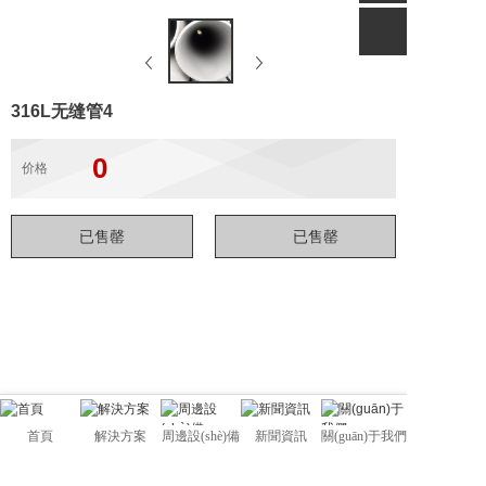
316L无缝管4
0
价格
首頁
解決方案
周邊設(shè)備
新聞資訊
關(guān)于我們
佛山市管駿不銹鋼有限公司