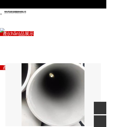
=
首頁
關(guān)于管駿
產(chǎn)品展示
專注自動化生產(chǎn)線
企業(yè)資訊
“自動化信息化智能制造”解決方案專家
設(shè)備
聯(lián)系我們
首頁
關(guān)于管駿
產(chǎn)品展示
企業(yè)資訊
聯(lián)系我們