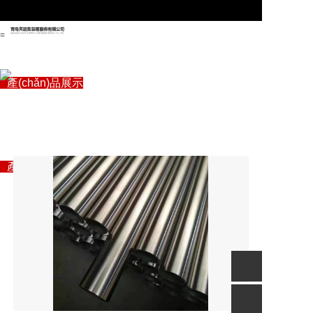
=
首頁(yè)
關(guān)于管駿
產(chǎn)品展示
專注自動(dòng)化生產
企業(yè)資訊
“自動(dòng)化信息化智能制造”解決方案專家
(chǎn)線設(shè)備
聯(lián)系我們
首頁(yè)
關(guān)于管駿
產(chǎn)品展示
企業(yè)資訊
聯(lián)系我們