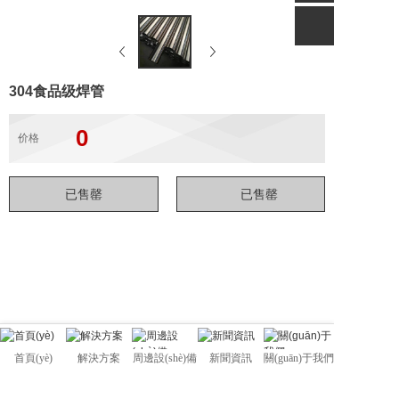
304食品级焊管
0
价格
首頁(yè)
解決方案
周邊設(shè)備
新聞資訊
關(guān)于我們
佛山市管駿不銹鋼有限公司