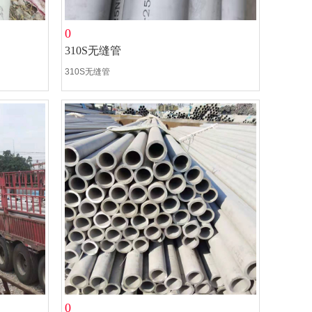
0
310S无缝管
310S无缝管
0