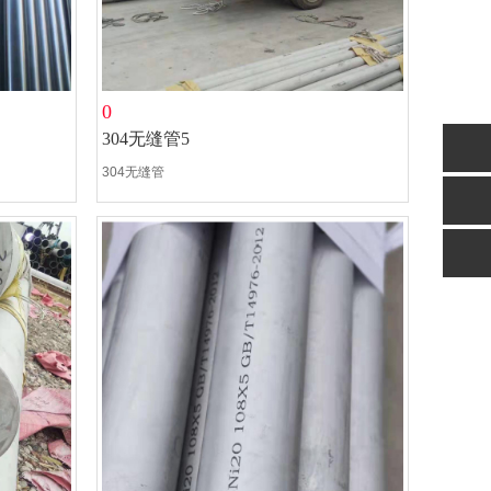
0
304无缝管5
304无缝管