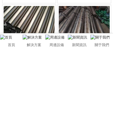
首頁
解決方案
周邊設備
新聞資訊
關于我們
0
0
304食品级焊管
304卫生级焊管
不锈钢焊管
不锈钢焊管
佛山市管駿不銹鋼有限公司
粵ICP備2024309651號
Foshan Gangrui Iron and Steel Trade Co., Ltd