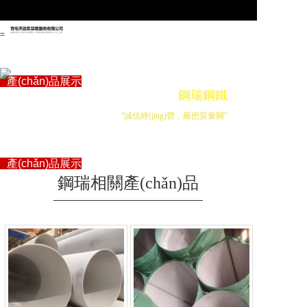
=
首頁
關于管駿
產(chǎn)品展示
鋼瑞鋼鐵
企業(yè)資訊
聯(lián)系我們
“誠信經(jīng)營，嚴把質量關”
首頁
關于管駿
產(chǎn)品展示
鋼瑞相關產(chǎn)品
企業(yè)資訊
聯(lián)系我們